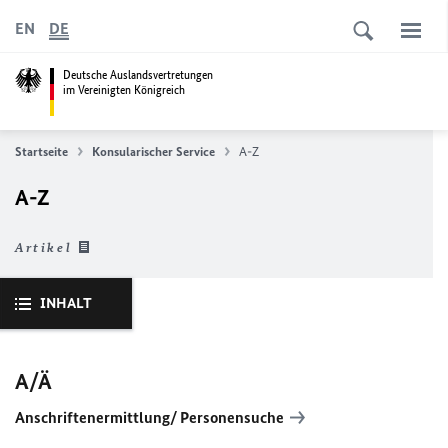
EN
DE
Deutsche Auslandsvertretungen
im Vereinigten Königreich
Startseite
Konsularischer Service
A-Z
A-Z
Artikel
INHALT
A/Ä
Anschriftenermittlung/ Personensuche